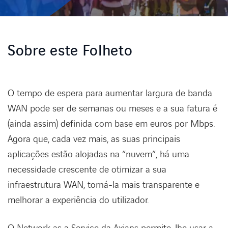
EXPERTISE
Sobre este Folheto
ENABLING DIGITAL SOCIETY
INDUSTRIES
O tempo de espera para aumentar largura de banda
WAN pode ser de semanas ou meses e a sua fatura é
(ainda assim) definida com base em euros por Mbps.
DIGITAL OFFER
Agora que, cada vez mais, as suas principais
aplicações estão alojadas na “nuvem”, há uma
BLOG
necessidade crescente de otimizar a sua
infraestrutura WAN, torná-la mais transparente e
AXIANS
melhorar a experiência do utilizador.
LINKEDIN
INSTAGRAM
YOUTUBE