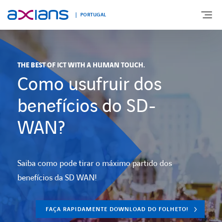
PORTUGAL
THE BEST OF ICT WITH A HUMAN TOUCH.
EXPERTISE
Como usufruir dos
ENABLING DIGITAL SOCIETY
benefícios do SD-
WAN?
INDUSTRIES
DIGITAL OFFER
Saiba como pode tirar o máximo partido dos
benefícios da SD WAN!
BLOG
FAÇA RAPIDAMENTE DOWNLOAD DO FOLHETO!
AXIANS