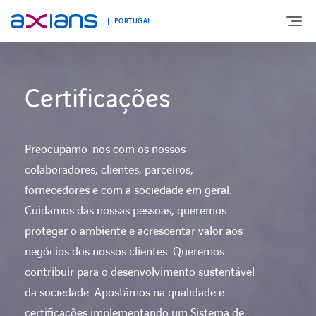
PORTUGAL
Certificações
EXPERTISE
ENABLING DIGITAL SOCIETY
Preocupamo-nos com os nossos
colaboradores, clientes, parceiros,
INDUSTRIES
fornecedores e com a sociedade em geral.
Cuidamos das nossas pessoas, queremos
DIGITAL OFFER
proteger o ambiente e acrescentar valor aos
negócios dos nossos clientes. Queremos
BLOG
contribuir para o desenvolvimento sustentável
da sociedade. Apostámos na qualidade e
AXIANS
certificações implementando um Sistema de