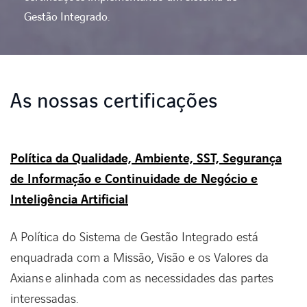
Gestão Integrado.
EXPERTISE
ENABLING DIGITAL SOCIETY
As nossas certificações
INDUSTRIES
Política da Qualidade, Ambiente, SST, Segurança
DIGITAL OFFER
de Informação e Continuidade de Negócio e
Inteligência Artificial
BLOG
A Política do Sistema de Gestão Integrado está
AXIANS
enquadrada com a Missão, Visão e os Valores da
Axians e alinhada com as necessidades das partes
interessadas.
LINKEDIN
INSTAGRAM
YOUTUBE