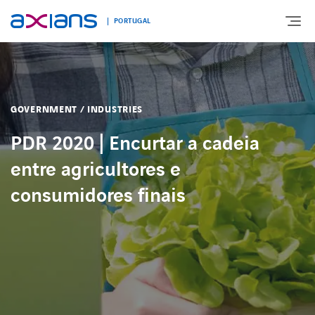
PORTUGAL
EXPERTISE
GOVERNMENT / INDUSTRIES
ENABLING DIGITAL SOCIETY
PDR 2020 | Encurtar a cadeia
entre agricultores e
INDUSTRIES
consumidores finais
DIGITAL OFFER
BLOG
AXIANS