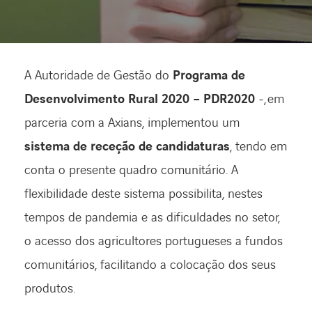
EXPERTISE
A Autoridade de Gestão do
Programa de
ENABLING DIGITAL SOCIETY
Desenvolvimento Rural 2020 – PDR2020
-, em
parceria com a Axians, implementou um
INDUSTRIES
sistema de receção de candidaturas
, tendo em
conta o presente quadro comunitário. A
DIGITAL OFFER
flexibilidade deste sistema possibilita, nestes
BLOG
tempos de pandemia e as dificuldades no setor,
o acesso dos agricultores portugueses a fundos
AXIANS
comunitários, facilitando a colocação dos seus
produtos.
LINKEDIN
INSTAGRAM
YOUTUBE