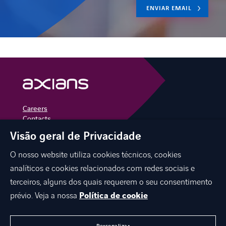
ENVIAR EMAIL
EXPERTISE
ENABLING DIGITAL SOCIETY
INDUSTRIES
Careers
Contacts
DIGITAL OFFER
Visão geral de Privacidade
linkedin
instagram
youtube
BLOG
O nosso website utiliza cookies técnicos, cookies
analíticos e cookies relacionados com redes sociais e
terceiros, alguns dos quais requerem o seu consentimento
AXIANS
EXPERTISE
prévio. Veja a nossa
Política de cookie
INDUSTRIES
LINKEDIN
INSTAGRAM
YOUTUBE