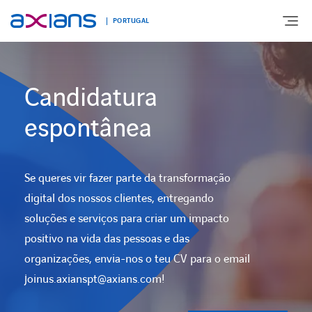
PORTUGAL
Candidatura
EXPERTISE
espontânea
ENABLING DIGITAL SOCIETY
Se queres vir fazer parte da transformação
INDUSTRIES
digital dos nossos clientes, entregando
soluções e serviços para criar um impacto
DIGITAL OFFER
positivo na vida das pessoas e das
organizações, envia-nos o teu CV para o email
BLOG
joinus.axianspt@axians.com!
AXIANS