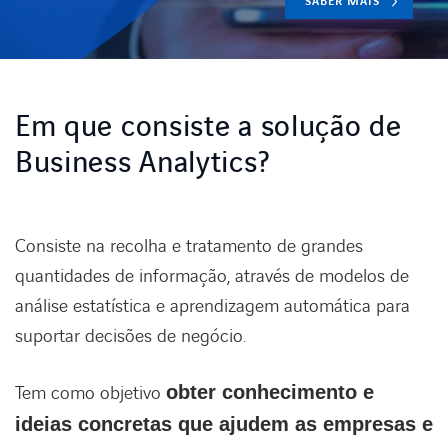
SABER MAIS
EXPERTISE
Em que consiste a solução de
ENABLING DIGITAL SOCIETY
Business Analytics?
INDUSTRIES
DIGITAL OFFER
Consiste na recolha e tratamento de grandes
quantidades de informação, através de modelos de
análise estatística e aprendizagem automática para
BLOG
suportar decisões de negócio.
AXIANS
Tem como objetivo
obter conhecimento e
ideias concretas que ajudem as empresas e
LINKEDIN
INSTAGRAM
YOUTUBE